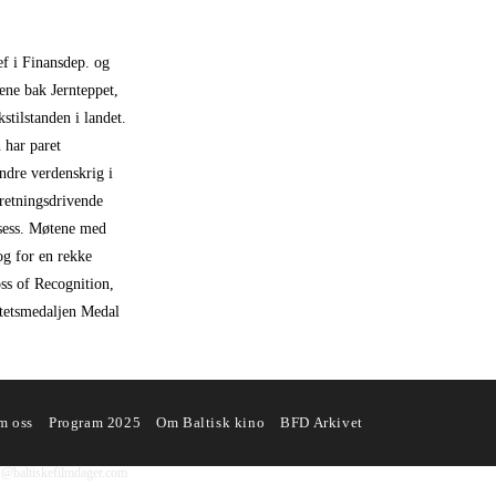
ef i Finansdep. og
ene bak Jernteppet,
stilstanden i landet.
 har paret
andre verdenskrig i
rretningsdrivende
osess. Møtene med
og for en rekke
ss of Recognition,
itetsmedaljen Medal
m oss
Program 2025
Om Baltisk kino
BFD Arkivet
D@baltiskefilmdager.com