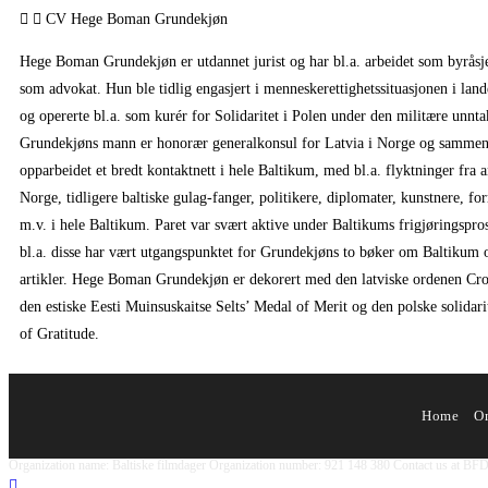
CV Hege Boman Grundekjøn
Hege Boman Grundekjøn er utdannet jurist og har bl.a. arbeidet som byråsj
som advokat. Hun ble tidlig engasjert i menneskerettighetssituasjonen i land
og opererte bl.a. som kurér for Solidaritet i Polen under den militære unntak
Grundekjøns mann er honorær generalkonsul for Latvia i Norge og sammen
opparbeidet et bredt kontaktnett i hele Baltikum, med bl.a. flyktninger fra 
Norge, tidligere baltiske gulag-fanger, politikere, diplomater, kunstnere, fo
m.v. i hele Baltikum. Paret var svært aktive under Baltikums frigjøringspr
bl.a. disse har vært utgangspunktet for Grundekjøns to bøker om Baltikum 
artikler. Hege Boman Grundekjøn er dekorert med den latviske ordenen Cro
den estiske Eesti Muinsuskaitse Selts’ Medal of Merit og den polske solidar
of Gratitude.
Home
O
Organization name: Baltiske filmdager Organization number: 921 148 380 Contact us at BF